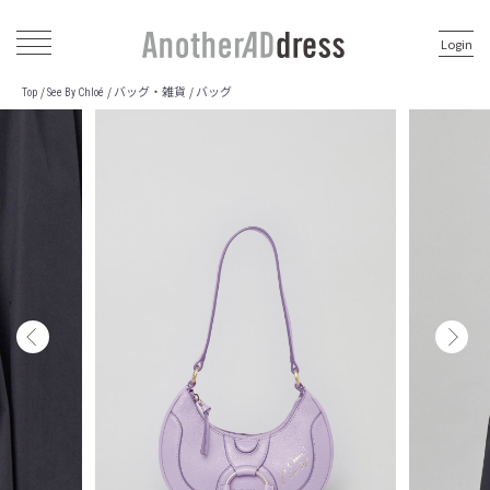
Login
バッグ・雑貨
バッグ
/
/
/
Top
See By Chloé