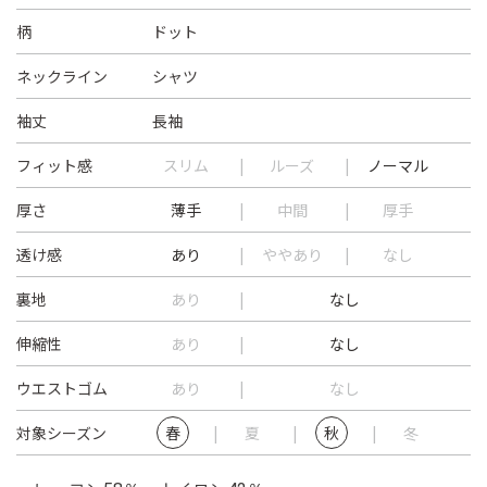
柄
ドット
ネックライン
シャツ
袖丈
長袖
フィット感
スリム
ルーズ
ノーマル
厚さ
薄手
中間
厚手
透け感
あり
ややあり
なし
裏地
あり
なし
伸縮性
あり
なし
ウエストゴム
あり
なし
対象シーズン
春
夏
秋
冬