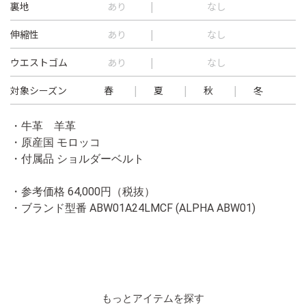
裏地
あり
なし
伸縮性
あり
なし
ウエストゴム
あり
なし
対象シーズン
春
夏
秋
冬
・牛革 羊革
・原産国 モロッコ
・付属品 ショルダーベルト
・参考価格 64,000円（税抜）
・ブランド型番
ABW01A24LMCF (ALPHA ABW01)
もっとアイテムを探す