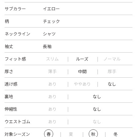
サブカラー
イエロー
柄
チェック
ネックライン
シャツ
袖丈
長袖
フィット感
スリム
ルーズ
ノーマル
厚さ
薄手
中間
厚手
透け感
あり
ややあり
なし
裏地
あり
なし
伸縮性
あり
なし
ウエストゴム
あり
なし
対象シーズン
春
夏
秋
冬