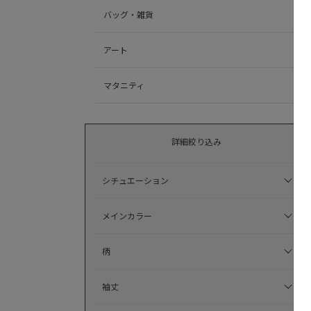
バッグ・雑貨
アート
マタニティ
詳細絞り込み
シチュエーション
メインカラー
柄
袖丈