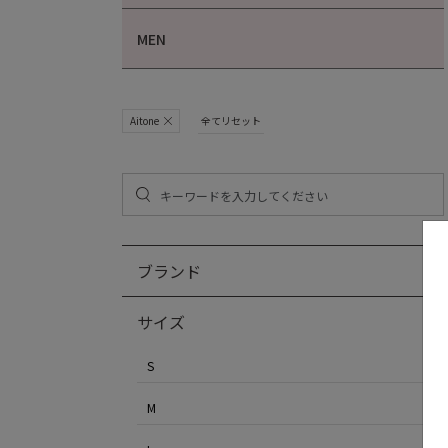
MEN
Aitone
全てリセット
ブランド
サイズ
S
M