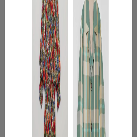
2
/
特集
アイテム
【夏に映える別注ワンピース】ディウ
カ・レリル・アローブの特別なドレスが
登場！
2026.07.23