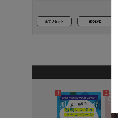
全てリセット
絞り込む
1
2