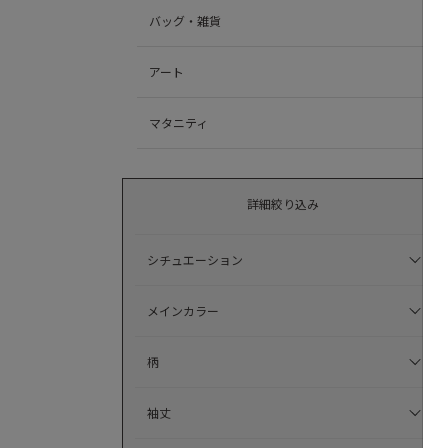
バッグ・雑貨
アート
マタニティ
詳細絞り込み
シチュエーション
メインカラー
柄
袖丈