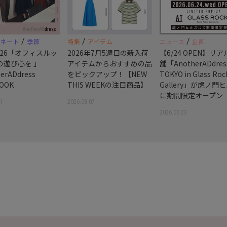
/
/
/
ィネート
季節
特集
アイテム
ニュース
企画
 2026「オフィスルッ
2026年7月5週目の新入荷
【6/24 OPEN】リ
の遊び心を 」
アイテムからおすすめの品
舗「AnotherADdres
erADdress
をピックアップ！【NEW
TOKYO in Glass Roc
OOK
THIS WEEKの注目商品】
Gallery」が虎ノ門
に期間限定オープン
1
2026.08.07
2026.06.23