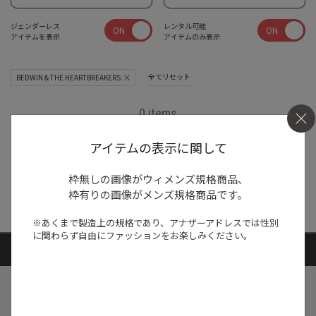
ジェンダーレス
レンタル可能
ON
ON
アイテムを表示
アイテムのみ表示
全てリセット
BEDWIN & THE HEARTBREAKERS
0 items
アイテムの表示に関して
商品がありません
枠無しの画像がウィメンズ規格商品、
枠有りの画像がメンズ規格商品です。
※あくまで製造上の規格であり、アナザーアドレスでは
性別
に関わらず自由にファッションをお楽しみください。
ARTICLE RANKING
1
/
特集
NEW NEXT MONTH
2026年8月の新入荷アイテムは？レディー