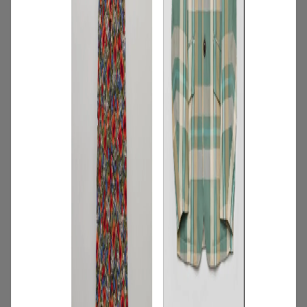
2
/
特集
アイテム
【夏に映える別注ワンピース】ディウ
カ・レリル・アローブの特別なドレスが
登場！
2026.07.23
3
/
コーディネート
アイテム
【甘シャツ・ブラウス100選】大人可愛い
夏コーデにおすすめ！映えトップスを厳
選
2026.07.16
4