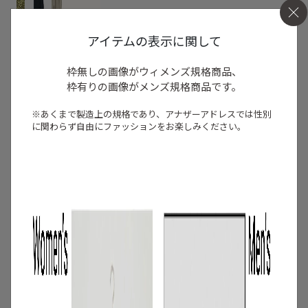
アイテムの表示に関して
2
/
特集
アイテム
【夏に映える別注ワンピース】ディウ
枠無しの画像がウィメンズ規格商品、
カ・レリル・アローブの特別なドレスが
枠有りの画像がメンズ規格商品です。
登場！
※あくまで製造上の規格であり、アナザーアドレスでは
性別
2026.07.23
に関わらず自由にファッションをお楽しみください。