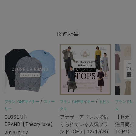
関連記事
/
/
ブランド&デザイナー
ストー
ブランド&デザイナー
トピッ
ブランド&デ
リー
クス
ム
CLOSE UP
アナザーアドレスで借
【セオリ
BRAND【Theory luxe】
りられている人気ブラ
注目商品
ンドTOP5｜12/17(水)
TOP10
2023.02.02