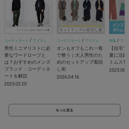
/
/
/
コーディネート
アイテム
コーディネート
アイテム
特集
アイ
男性ミニマリストに必
オンもオフもこれ一着
【自宅で
要なワードローブと
で整う｜大人男性のた
夏に活躍
は？おすすめのメンズ
めのセットアップ着回
トムス1
ブランド・コーディネ
し術
2025.06.
ートを解説
2026.04.16
2025.03.20
もっと見る