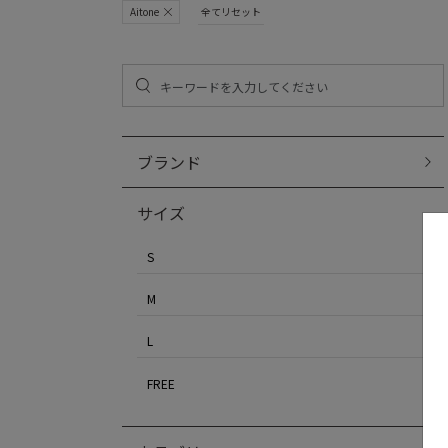
Aitone
全てリセット
ブランド
サイズ
S
M
L
FREE