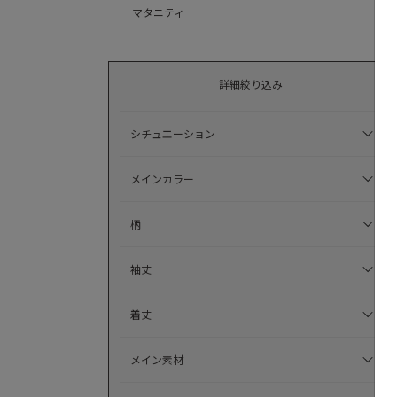
マタニティ
詳細絞り込み
シチュエーション
メインカラー
柄
袖丈
着丈
メイン素材