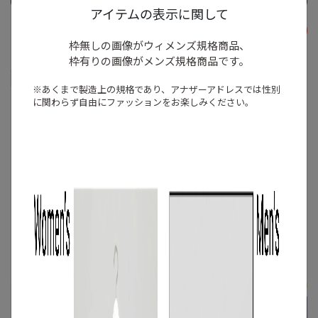
アイテムの表示に関して
ON
レンタル可能アイテムのみ表示
枠無しの画像がウィメンズ規格商品、
枠有りの画像がメンズ規格商品です。
全てリセット
ESLOW
※あくまで製造上の規格であり、アナザーアドレスでは
性別
に関わらず自由にファッションをお楽しみください。
0 items
商品がありません
関連記事