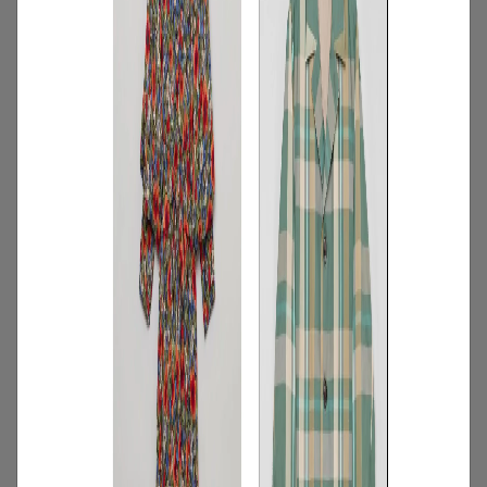
3
/
特集
アイテム
【夏に映える別注ワンピース】ディウ
カ・レリル・アローブの特別なドレスが
登場！
2026.07.23