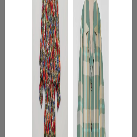
2
/
特集
アイテム
【夏に映える別注ワンピース】ディウ
カ・レリル・アローブの特別なドレスが
登場！
2026.07.23