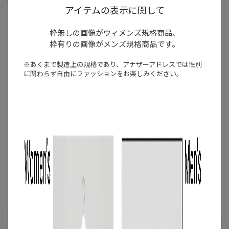
アイテムの表示に関して
ON
レンタル可能アイテムのみ表示
枠無しの画像がウィメンズ規格商品、
枠有りの画像がメンズ規格商品です。
全てリセット
ESLOW
※あくまで製造上の規格であり、アナザーアドレスでは
性別
に関わらず自由にファッションをお楽しみください。
0 items
商品がありません
関連記事