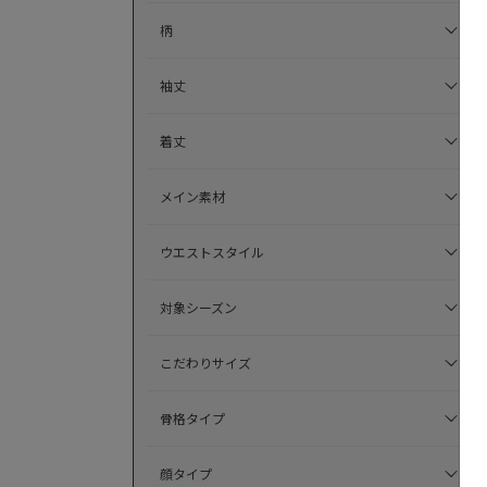
柄
袖丈
着丈
メイン素材
ウエストスタイル
対象シーズン
こだわりサイズ
骨格タイプ
顔タイプ