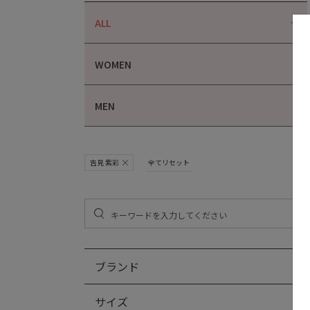
ALL
WOMEN
MEN
吉見 紫彩
全てリセット
ブランド
サイズ