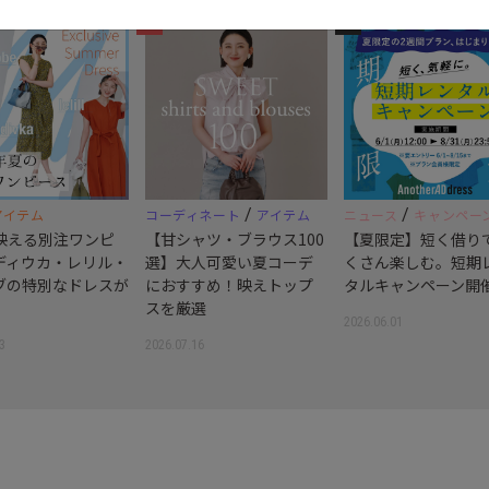
3
4
/
/
アイテム
コーディネート
アイテム
ニュース
キャンペー
映える別注ワンピ
【甘シャツ・ブラウス100
【夏限定】短く借り
ディウカ・レリル・
選】大人可愛い夏コーデ
くさん楽しむ。短期
ブの特別なドレスが
におすすめ！映えトップ
タルキャンペーン開
スを厳選
2026.06.01
3
2026.07.16