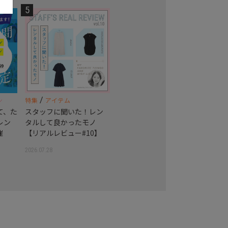
5
/
ン
特集
アイテム
て、た
スタッフに聞いた！レン
レン
タルして良かったモノ
催
【リアルレビュー#10】
2026.07.28