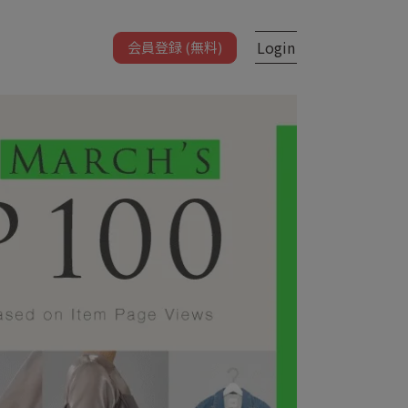
Login
会員登録 (無料)