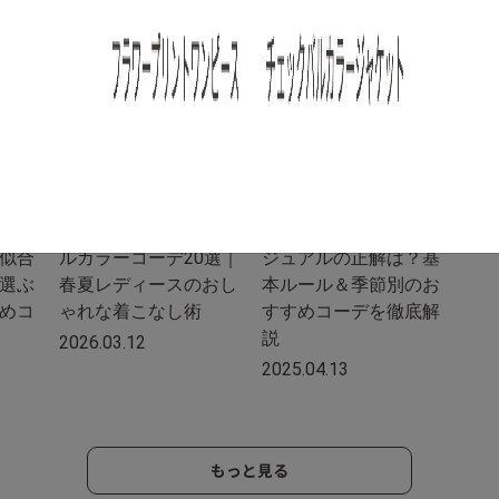
/
/
/
断
骨
コーディネート
季節
特集
イベント
【2026年最新】パステ
レディースオフィスカ
似合
ルカラーコーデ20選｜
ジュアルの正解は？基
選ぶ
春夏レディースのおし
本ルール＆季節別のお
めコ
ゃれな着こなし術
すすめコーデを徹底解
説
2026.03.12
2025.04.13
もっと見る