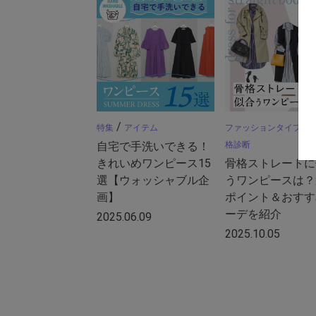
/
特集
アイテム
ファッションタイプ診
自宅で手洗いできる！
格診断
きれいめワンピース15
骨格ストレートに
選【ウォッシャブル企
うワンピースは？
画】
ポイント＆おすす
ーデを紹介
2025.06.09
2025.10.05