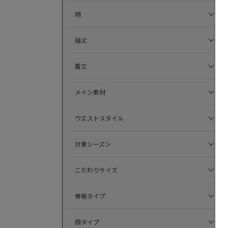
柄
袖丈
着丈
メイン素材
ウエストスタイル
対象シーズン
こだわりサイズ
骨格タイプ
顔タイプ