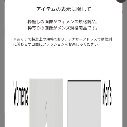
アイテムの表示に関して
ON
レンタル可能アイテムのみ表示
枠無しの画像がウィメンズ規格商品、
枠有りの画像がメンズ規格商品です。
全てリセット
山崎 由紀子
※あくまで製造上の規格であり、アナザーアドレスでは
性別
に関わらず自由にファッションをお楽しみください。
0 items
商品がありません
関連記事