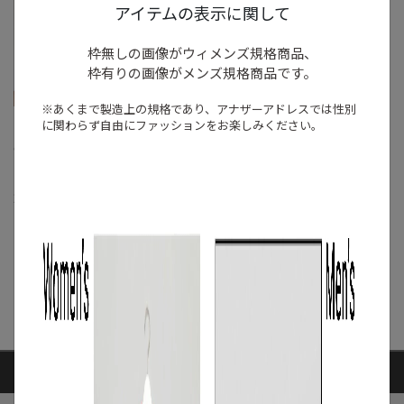
アイテムの表示に関して
枠無しの画像がウィメンズ規格商品、
枠有りの画像がメンズ規格商品です。
※あくまで製造上の規格であり、アナザーアドレスでは
性別
に関わらず自由にファッションをお楽しみください。
/
ライフスタイル
アート
9月1日 アート作品 レ
ンタル開始！
2023.08.18
もっと見る
ARTICLE RANKING