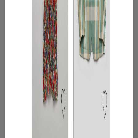
2
/
特集
アイテム
【夏に映える別注ワンピース】ディウ
カ・レリル・アローブの特別なドレスが
登場！
2026.07.23
3
/
コーディネート
アイテム
【甘シャツ・ブラウス100選】大人可愛い
夏コーデにおすすめ！映えトップスを厳
選