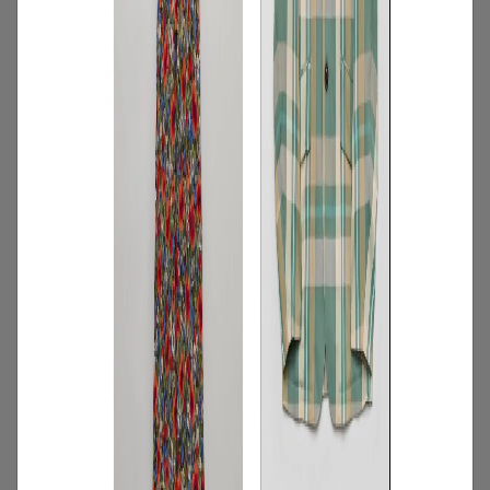
2
/
特集
アイテム
【夏に映える別注ワンピース】ディウ
カ・レリル・アローブの特別なドレスが
登場！
2026.07.23
3
/
コーディネート
アイテム
【甘シャツ・ブラウス100選】大人可愛い
夏コーデにおすすめ！映えトップスを厳
選
2026.07.16
4