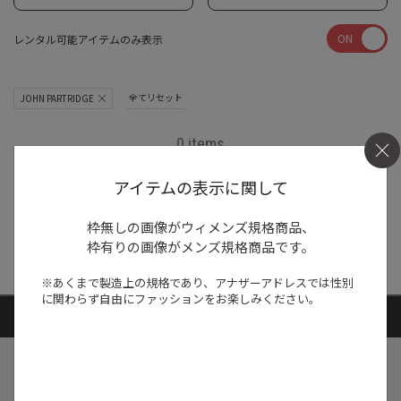
ON
レンタル可能アイテムのみ表示
全てリセット
JOHN PARTRIDGE
0 items
アイテムの表示に関して
商品がありません
枠無しの画像がウィメンズ規格商品、
枠有りの画像がメンズ規格商品です。
※あくまで製造上の規格であり、アナザーアドレスでは
性別
に関わらず自由にファッションをお楽しみください。
ARTICLE RANKING
1
/
特集
NEW NEXT MONTH
2026年8月の新入荷アイテムは？レディー