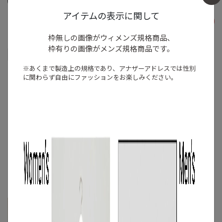
アイテムの表示に関して
ON
レンタル可能アイテムのみ表示
枠無しの画像がウィメンズ規格商品、
枠有りの画像がメンズ規格商品です。
全てリセット
Aitone
※あくまで製造上の規格であり、アナザーアドレスでは
性別
に関わらず自由にファッションをお楽しみください。
0 items
商品がありません
関連記事