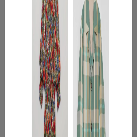
2
/
特集
アイテム
【夏に映える別注ワンピース】ディウ
カ・レリル・アローブの特別なドレスが
登場！
2026.07.23