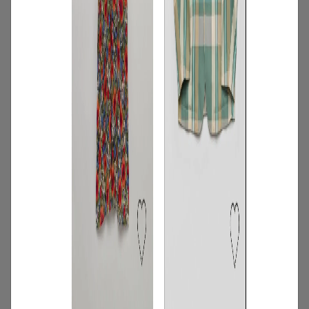
2
/
特集
アイテム
【夏に映える別注ワンピース】ディウ
カ・レリル・アローブの特別なドレスが
登場！
2026.07.23
3
/
コーディネート
アイテム
【甘シャツ・ブラウス100選】大人可愛い
夏コーデにおすすめ！映えトップスを厳
選