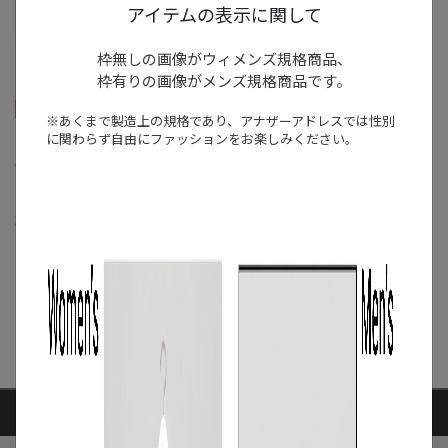
アイテムの表示に関して
枠無しの画像がウィメンズ規格商品、
枠有りの画像がメンズ規格商品です。
※あくまで製造上の規格であり、アナザーアドレスでは
性別
に関わらず自由にファッションをお楽しみください。
/
ライフスタイル
アート
9月1日 アート作品 レ
ンタル開始！
2023.08.18
もっと見る
ARTICLE RANKING