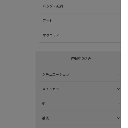
バッグ・雑貨
アート
マタニティ
詳細絞り込み
シチュエーション
メインカラー
柄
袖丈