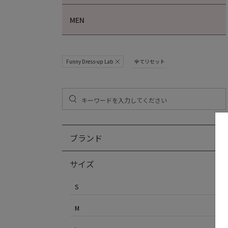
MEN
Funny Dress-up Lab
全てリセット
ブランド
サイズ
S
M