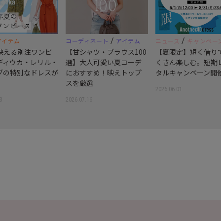
/
/
アイテム
コーディネート
アイテム
ニュース
キャンペー
映える別注ワンピ
【甘シャツ・ブラウス100
【夏限定】短く借り
ディウカ・レリル・
選】大人可愛い夏コーデ
くさん楽しむ。短期
ブの特別なドレスが
におすすめ！映えトップ
タルキャンペーン開
スを厳選
2026.06.01
3
2026.07.16