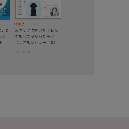
/
ン
特集
アイテム
て、た
スタッフに聞いた！レン
レン
タルして良かったモノ
催
【リアルレビュー#10】
2026.07.28