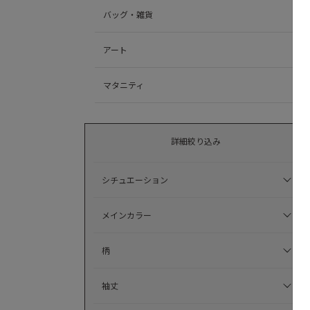
バッグ・雑貨
アート
マタニティ
詳細絞り込み
シチュエーション
メインカラー
柄
袖丈