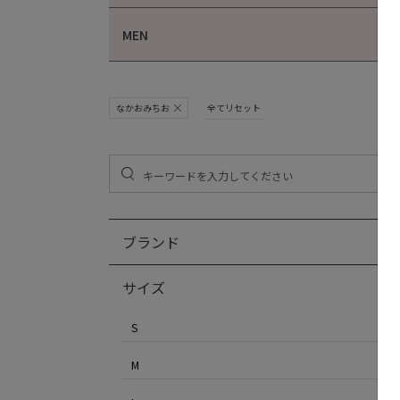
MEN
なかおみちお
全てリセット
ブランド
サイズ
S
M