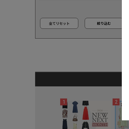
全てリセット
絞り込む
1
2