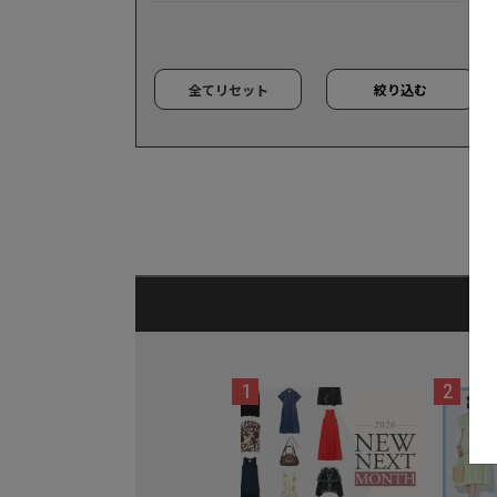
全てリセット
絞り込む
1
2