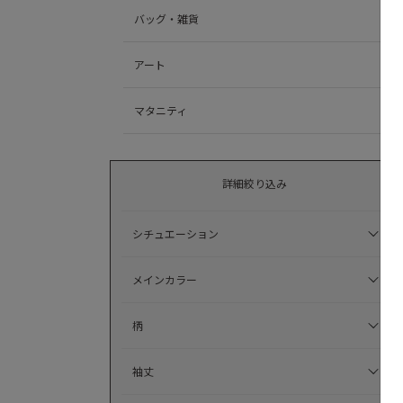
バッグ・雑貨
アート
マタニティ
詳細絞り込み
シチュエーション
メインカラー
柄
袖丈