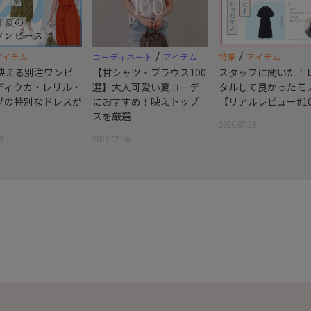
/
/
アイテム
コーディネート
アイテム
特集
アイテム
映える別注ワンピ
【甘シャツ・ブラウス100
スタッフに聞いた！
ディウカ・レリル・
選】大人可愛い夏コーデ
タルして良かったモ
ブの特別なドレスが
におすすめ！映えトップ
【リアルレビュー#1
スを厳選
2026.07.28
3
2026.07.16