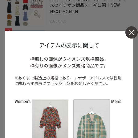
スのイチオシ商品を一挙公開｜NEW
NEXT MONTH
2026.07.31
2
/
特集
アイテム
【夏に映える別注ワンピース】ディウ
アイテムの表示に関して
カ・レリル・アローブの特別なドレスが
登場！
枠無しの画像がウィメンズ規格商品、
2026.07.23
枠有りの画像がメンズ規格商品です。
3
/
コーディネート
アイテム
※あくまで製造上の規格であり、アナザーアドレスでは
性別
【甘シャツ・ブラウス100選】大人可愛い
に関わらず自由にファッションをお楽しみください。
夏コーデにおすすめ！映えトップスを厳
選
2026.07.16
4
/
ニュース
キャンペーン
【夏限定】短く借りて、たくさん楽し
む。短期レンタルキャンペーン開催