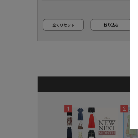
全てリセット
絞り込む
1
2