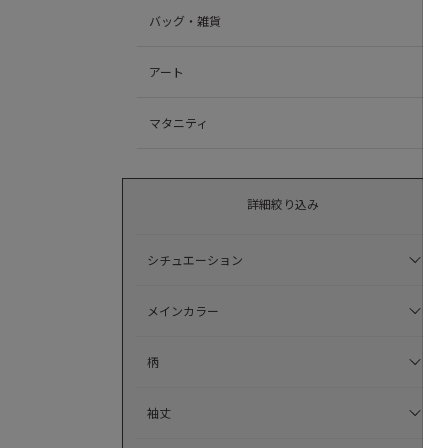
バッグ・雑貨
アート
マタニティ
詳細絞り込み
シチュエーション
メインカラー
柄
袖丈