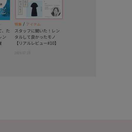
/
ン
特集
アイテム
て、た
スタッフに聞いた！レン
レン
タルして良かったモノ
催
【リアルレビュー#10】
2026.07.28