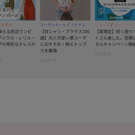
/
/
アイテム
コーディネート
アイテム
ニュース
キャンペー
映える別注ワンピ
【甘シャツ・ブラウス100
【夏限定】短く借り
ディウカ・レリル・
選】大人可愛い夏コーデ
くさん楽しむ。短期
ブの特別なドレスが
におすすめ！映えトップ
タルキャンペーン開
スを厳選
2026.06.01
3
2026.07.16