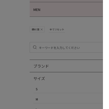
MEN
横村 葵
全てリセット
ブランド
サイズ
S
M