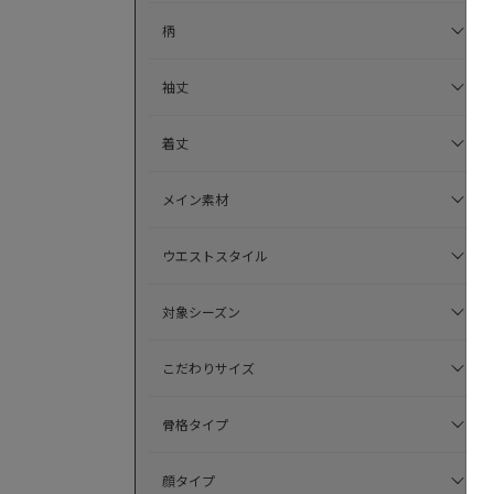
柄
袖丈
着丈
メイン素材
ウエストスタイル
対象シーズン
こだわりサイズ
骨格タイプ
顔タイプ