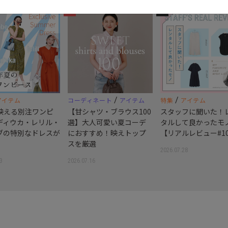
3
4
/
/
アイテム
コーディネート
アイテム
特集
アイテム
映える別注ワンピ
【甘シャツ・ブラウス100
スタッフに聞いた！
ディウカ・レリル・
選】大人可愛い夏コーデ
タルして良かったモ
ブの特別なドレスが
におすすめ！映えトップ
【リアルレビュー#1
スを厳選
2026.07.28
3
2026.07.16