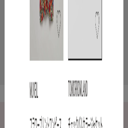
/
コーディネート
アイテム
【甘シャツ・ブラウス100選】大人可愛い
夏コーデにおすすめ！映えトップスを厳
選
2026.07.16
5
/
ニュース
キャンペーン
【夏限定】短く借りて、たくさん楽し
む。短期レンタルキャンペーン開催
2026.06.01
ご利用ガイド