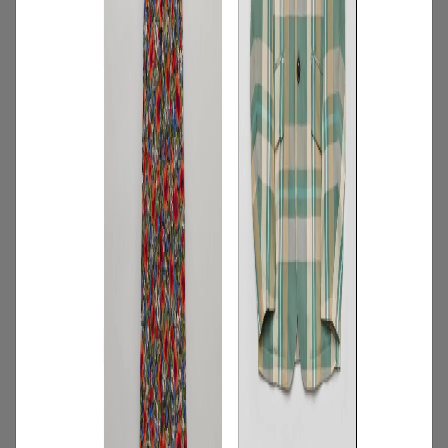
2
/
特集
アイテム
【夏に映える別注ワンピース】ディウ
カ・レリル・アローブの特別なドレスが
登場！
2026.07.23
3
/
特集
アイテム
AnotherADdress TOKYOスタッフが選
ぶ！8月のレコメンドアイテム9選
2026.08.03
4