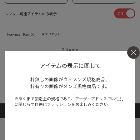
ON
レンタル可能アイテムのみ表示
全てリセット
Norwegian Rain
0 items
アイテムの表示に関して
商品がありません
枠無しの画像がウィメンズ規格商品、
枠有りの画像がメンズ規格商品です。
※あくまで製造上の規格であり、アナザーアドレスでは
性別
に関わらず自由にファッションをお楽しみください。
ARTICLE RANKING
1
/
特集
NEW NEXT MONTH
2026年8月の新入荷アイテムは？レディー