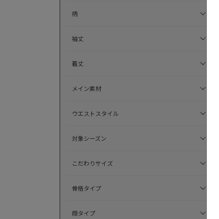
柄
袖丈
着丈
メイン素材
ウエストスタイル
対象シーズン
こだわりサイズ
骨格タイプ
顔タイプ