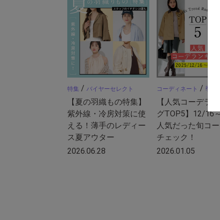
/
/
特集
バイヤーセレクト
コーディネート
季節
【夏の羽織もの特集】
【人気コーデラン
紫外線・冷房対策に使
グTOP5】12/16
える！薄手のレディー
人気だった旬コー
ス夏アウター
チェック！
2026.06.28
2026.01.05