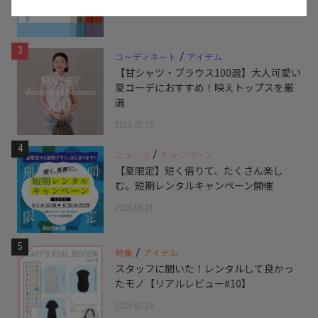
3
/
コーディネート
アイテム
【甘シャツ・ブラウス100選】大人可愛い
夏コーデにおすすめ！映えトップスを厳
選
2026.07.16
4
/
ニュース
キャンペーン
【夏限定】短く借りて、たくさん楽し
む。短期レンタルキャンペーン開催
2026.06.01
5
/
特集
アイテム
スタッフに聞いた！レンタルして良かっ
たモノ【リアルレビュー#10】
2026.07.28