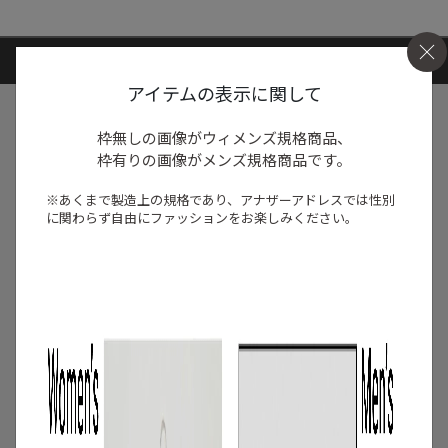
ARTICLE RANKING
アイテムの表示に関して
1
/
特集
NEW NEXT MONTH
枠無しの画像がウィメンズ規格商品、
2026年8月の新入荷アイテムは？レディー
枠有りの画像がメンズ規格商品です。
スのイチオシ商品を一挙公開｜NEW
NEXT MONTH
※あくまで製造上の規格であり、アナザーアドレスでは
性別
に関わらず自由にファッションをお楽しみください。
2026.07.31