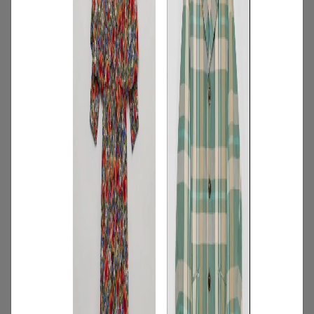
2
/
特集
アイテム
【夏に映える別注ワンピース】ディウ
カ・レリル・アローブの特別なドレスが
登場！
2026.07.23