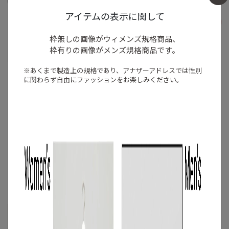
アイテムの表示に関して
ON
レンタル可能アイテムのみ表示
枠無しの画像がウィメンズ規格商品、
枠有りの画像がメンズ規格商品です。
全てリセット
山崎 由紀子
※あくまで製造上の規格であり、アナザーアドレスでは
性別
に関わらず自由にファッションをお楽しみください。
0 items
商品がありません
関連記事