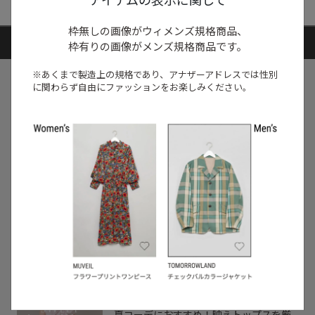
枠無しの画像がウィメンズ規格商品、
ARTICLE RANKING
枠有りの画像がメンズ規格商品です。
※あくまで製造上の規格であり、アナザーアドレスでは
性別
1
に関わらず自由にファッションをお楽しみください。
/
特集
NEW NEXT MONTH
2026年8月の新入荷アイテムは？レディー
スのイチオシ商品を一挙公開｜NEW
NEXT MONTH
2026.07.31
2
/
特集
アイテム
【夏に映える別注ワンピース】ディウ
カ・レリル・アローブの特別なドレスが
登場！
2026.07.23
3
/
コーディネート
アイテム
【甘シャツ・ブラウス100選】大人可愛い
夏コーデにおすすめ！映えトップスを厳