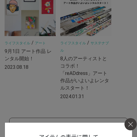
/
/
ライフスタイル
アート
ライフスタイル
サステナブ
9月1日 アート作品 レ
ル
ンタル開始！
8人のアーティストと
コラボ！
2023.08.18
「reADdress」アート
作品がいよいよレンタ
ルスタート！
2024.01.31
もっと見る
アイテムの表示に関して