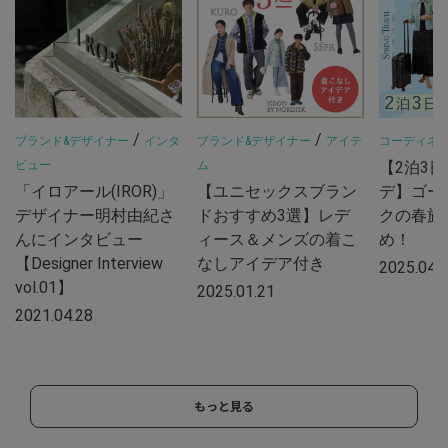
/
/
ブランド&デザイナー
インタ
ブランド&デザイナー
アイテ
コーディネ
ビュー
ム
【2泊3
「イロアール(IROR)」
【ユニセックスブラン
デ】ゴー
デザイナー明村由紀さ
ドおすすめ3選】レデ
クの春旅
んにインタビュー
ィース＆メンズの着こ
め！
【Designer Interview
なしアイデア付き
2025.04.
vol.01】
2025.01.21
2021.04.28
もっと見る