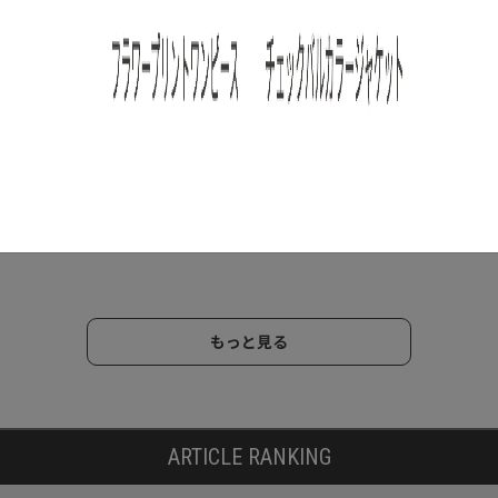
/
/
ブランド&デザイナー
バイヤ
特集
アイテム
特集
の新入
ーセレクト
2026年5月3週目の新入
20
すす
【通勤・オフィスカジ
荷アイテムからおすす
荷
ッ
ュアル】におすすめ！
めの品をピックアッ
め
レディースブランド7
プ！【NEW THIS
プ！
】
選
WEEKの注目商品】
WE
2025.12.18
2026.05.22
202
もっと見る
ARTICLE RANKING