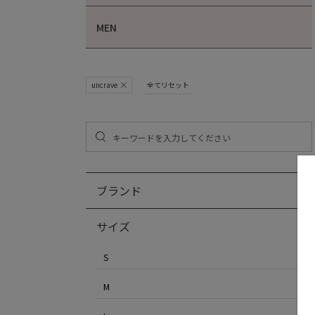
MEN
uncrave
全てリセット
ブランド
サイズ
S
M