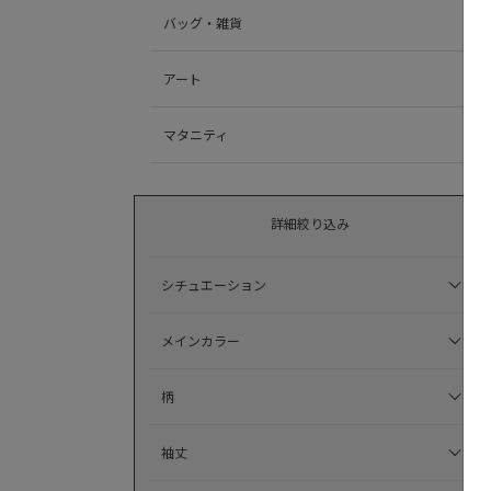
バッグ・雑貨
アート
マタニティ
詳細絞り込み
シチュエーション
メインカラー
柄
袖丈