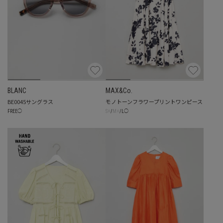
BLANC
MAX&Co.
BE0045サングラス
モノトーンフラワープリントワンピース
☓
☓
FREE
◯
S
/
M
/
L
◯