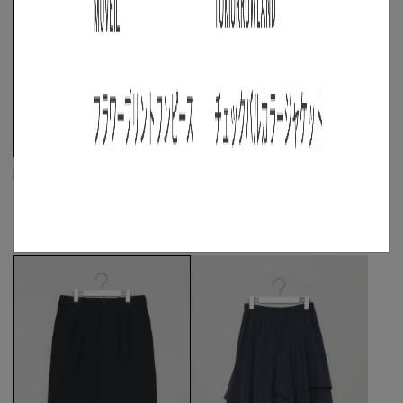
MATSUFUJI
kaene
コットンリネンワイドトラウザー
フラワーエンブロイダリーチュールド
レス
M
◯
/
L
◯
☓
☓
S
/
M
/
L
◯