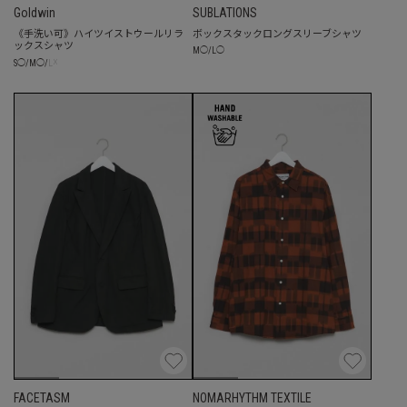
Goldwin
SUBLATIONS
《手洗い可》ハイツイストウールリラ
ボックスタックロングスリーブシャツ
ックスシャツ
M
◯
/
L
◯
☓
S
◯
/
M
◯
/
L
FACETASM
NOMARHYTHM TEXTILE