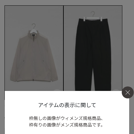
アイテムの表示に関して
Goldwin
FACETASM
シアーナイロンウインドジャケット
ガーメントダイパンツ
枠無しの画像がウィメンズ規格商品、
S
◯
/
M
◯
/
L
◯
M
◯
/
L
◯
枠有りの画像がメンズ規格商品です。