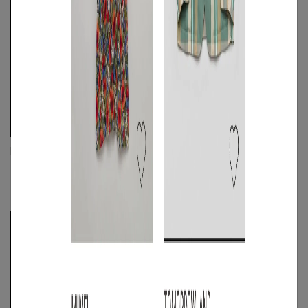
MATSUFUJI
JIL SANDER
《手洗い可》ヴィンテージクロスユー
TANGLEフラットショルダーバッグ
ティリティシャツ
FREE
◯
M
◯
/
L
◯