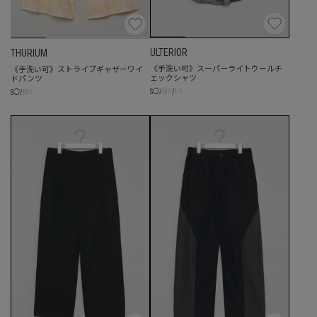
ULTERIOR
THURIUM
《手洗い可》スーパーライトウールチ
《手洗い可》ストライプギャザーワイ
ェックシャツ
ドパンツ
☓
☓
☓
S
◯
/
M
/
L
S
◯
/
M