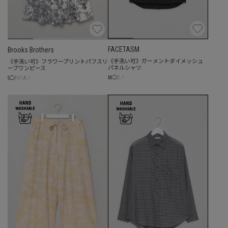
FACETASM
Brooks Brothers
《手洗い可》ガーメントダイメッシュ
《手洗い可》フラワープリントパフスリ
パネルシャツ
ーブワンピース
☓
☓
☓
M
◯
/
L
S
◯
/
M
/
L