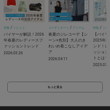
/
/
/
特集
トレンド
コーディネート
アイテム
特集
トレ
バイヤーが解説！2026
春夏のジレコーデ【シ
【バイヤ
年春夏のレディースフ
ーン×色別】大人のき
2025年
ァッショントレンド
れいめ着こなしアイデ
ンド！レ
ア
ッション
2026.03.26
トとは？
2026.04.11
2025.07.
もっと見る