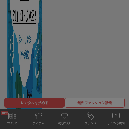
レンタルを始める
無料ファッション診断
5
/
特集
アイテム
お気に入り
マガジン
ブランド
よくある質問
アイテム