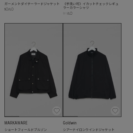
ガーメントダイテーラードジャケット
《手洗い可》イカットチェックレギュ
ラーカラーシャツ
S
◯
/
L
◯
☓
M
/
L
◯
MARKAWARE
Goldwin
ショートフィールドブルゾン
シアーナイロンウインドジャケット