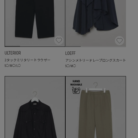
ULTERIOR
LOEFF
2タックミリタリートラウザー
アシンメトリードレープロングスカート
S
◯
/
M
◯
/
L
◯
S
◯
/
M
◯