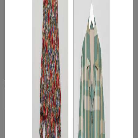
FACETASM
JIL SANDER
ガーメントダイビッグシャツ
TANGLE SMレザーミニバッグ
M
◯
/
L
◯
FREE
◯