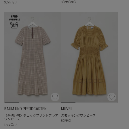
☓
☓
S
◯
/
M
◯
/
L
◯
S
◯
/
M
/
L
BAUM UND PFERDGARTEN
MUVEIL
《手洗い可》チェックプリントフレア
スモッキングワンピース
ワンピース
S
◯
/
M
◯
☓
☓
S
/
M
◯
/
L