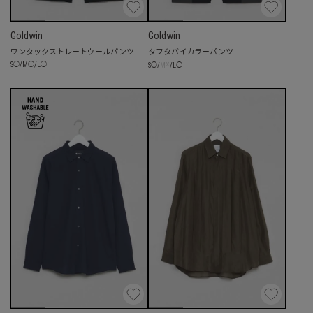
Goldwin
Goldwin
ワンタックストレートウールパンツ
タフタバイカラーパンツ
☓
S
◯
/
M
◯
/
L
◯
S
◯
/
M
/
L
◯