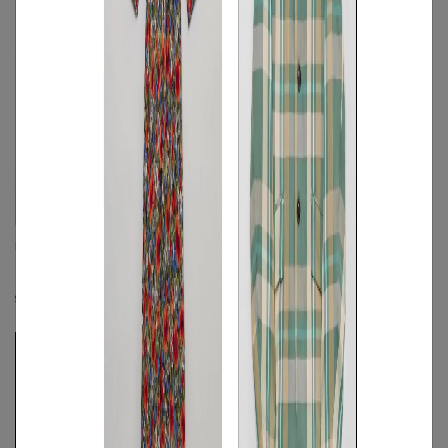
mila schon by chika kisada
kaene
クリンクル2wayベルト付ギャザードレ
チュールトップスセパレートワンピース
ス
☓
☓
S
/
M
◯
/
L
S
◯
/
M
◯