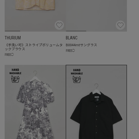
THURIUM
BLANC
《手洗い可》ストライプボリュームタ
B0044mtサングラス
ックブラウス
FREE
◯
FREE
◯