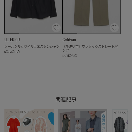
ULTERIOR
Goldwin
ウールシルクツイルウエスタンシャツ
《手洗い可》ワンタックストレートパ
ンツ
S
◯
/
M
◯
/
L
◯
☓
S
/
M
◯
/
L
◯
関連記事