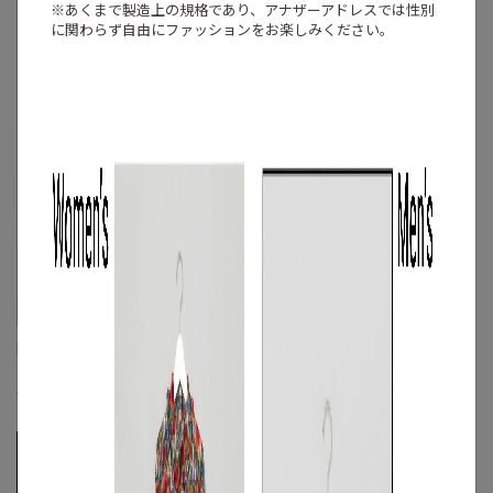
※あくまで製造上の規格であり、アナザーアドレスでは
性別
に関わらず自由にファッションをお楽しみください。
I’m here
MUVEIL
ワンタックユニフォームパンツ
フラワー刺繍パンツ
M
◯
/
L
◯
☓
S
/
M
◯
/
L
◯