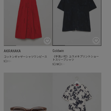
Goldwin
AKIRANAKA
《手洗い可》ユラメキプリントショー
コットンギャザーシャツワンピース
トスリーブシャツ
☓
S
◯
/
M
☓
S
◯
/
M
◯
/
L