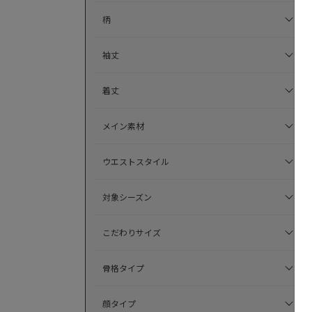
柄
袖丈
着丈
メイン素材
ウエストスタイル
対象シーズン
こだわりサイズ
骨格タイプ
顔タイプ