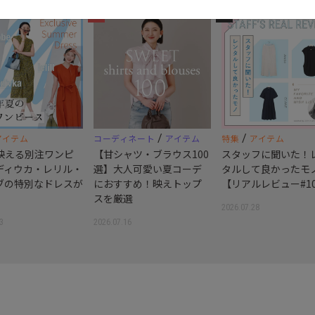
3
4
/
/
アイテム
コーディネート
アイテム
特集
アイテム
映える別注ワンピ
【甘シャツ・ブラウス100
スタッフに聞いた！
ディウカ・レリル・
選】大人可愛い夏コーデ
タルして良かったモ
ブの特別なドレスが
におすすめ！映えトップ
【リアルレビュー#1
スを厳選
2026.07.28
3
2026.07.16