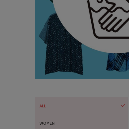
ALL
WOMEN