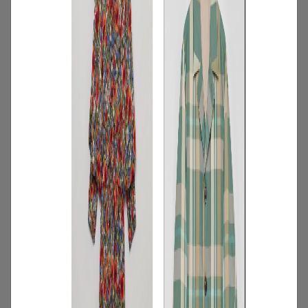
2
/
特集
アイテム
【夏に映える別注ワンピース】ディウ
カ・レリル・アローブの特別なドレスが
登場！
2026.07.23