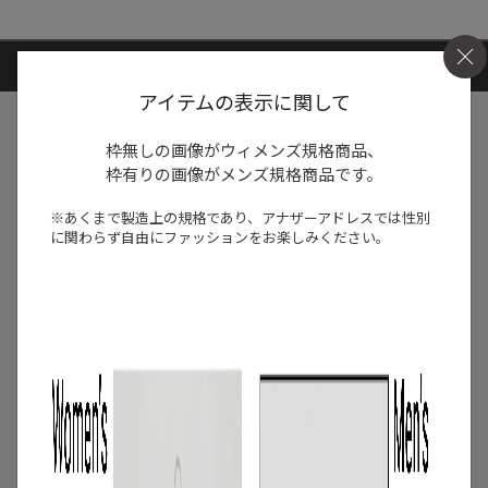
ARTICLE RANKING
アイテムの表示に関して
1
/
特集
NEW NEXT MONTH
枠無しの画像がウィメンズ規格商品、
2026年8月の新入荷アイテムは？レディー
枠有りの画像がメンズ規格商品です。
スのイチオシ商品を一挙公開｜NEW
NEXT MONTH
※あくまで製造上の規格であり、アナザーアドレスでは
性別
に関わらず自由にファッションをお楽しみください。
2026.07.31