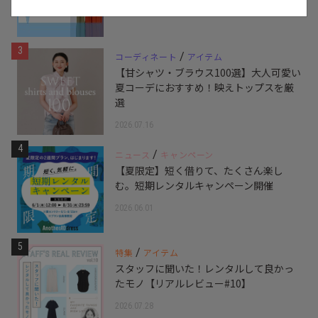
3
/
コーディネート
アイテム
【甘シャツ・ブラウス100選】大人可愛い
夏コーデにおすすめ！映えトップスを厳
選
2026.07.16
4
/
ニュース
キャンペーン
【夏限定】短く借りて、たくさん楽し
む。短期レンタルキャンペーン開催
2026.06.01
5
/
特集
アイテム
スタッフに聞いた！レンタルして良かっ
たモノ【リアルレビュー#10】
2026.07.28