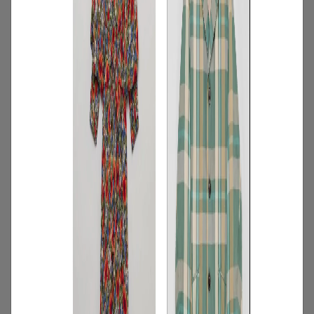
2
/
特集
アイテム
【夏に映える別注ワンピース】ディウ
カ・レリル・アローブの特別なドレスが
登場！
2026.07.23