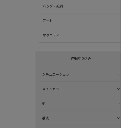
バッグ・雑貨
アート
マタニティ
詳細絞り込み
シチュエーション
メインカラー
柄
袖丈