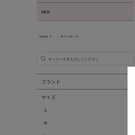
MEN
Aitone
全てリセット
ブランド
サイズ
S
M