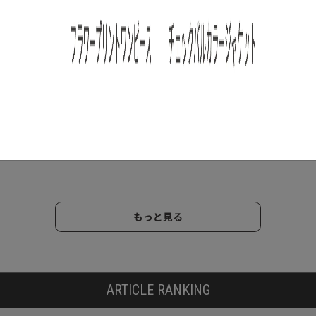
/
/
トピッ
コーディネート
ピンク
特集
chay, like you
特集
大人の推し活コーデ特
【chay's SELECTION】
夏
り扱い
集！推しカラーを上品
chayさんの今月のコ ー
め
メン
に着こなすコツ＆おす
ディネート～11月編～
ガン
挙紹
すめ配色7選
バ
2024.11.29
】
2025.11.05
202
もっと見る
ARTICLE RANKING