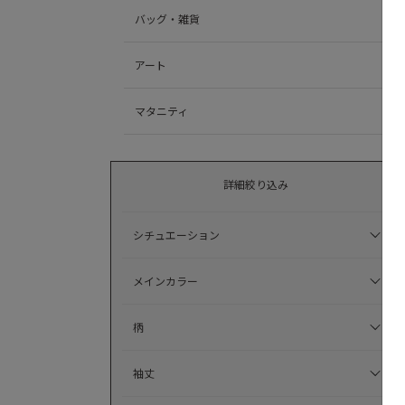
バッグ・雑貨
アート
マタニティ
詳細絞り込み
シチュエーション
メインカラー
柄
袖丈