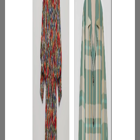
2
/
特集
アイテム
【夏に映える別注ワンピース】ディウ
カ・レリル・アローブの特別なドレスが
登場！
2026.07.23