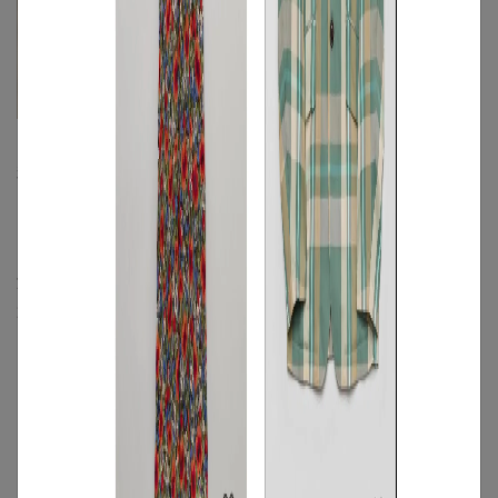
/
コーディネート
アイテム
秋冬メンズチェックシ
ャツコーデ9選！ダサ
く見えない選び方・着
こなしのコツ・NG例を
解説
2025.10.14
もっと見る