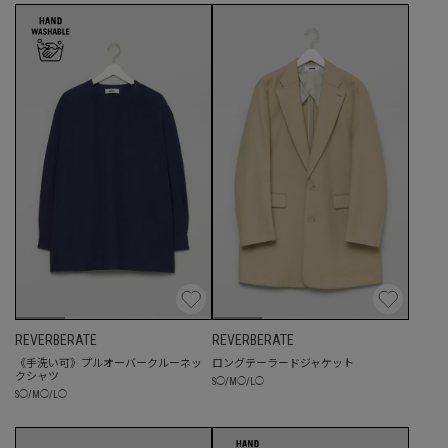
REVERBERATE
REVERBERATE
《手洗い可》プルオーバークルーネッ
ロングテーラードジャケット
クシャツ
S
◯
/
M
◯
/
L
◯
S
◯
/
M
◯
/
L
◯