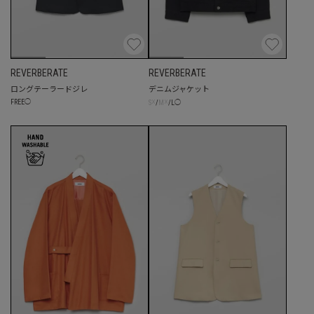
REVERBERATE
REVERBERATE
ロングテーラードジレ
デニムジャケット
☓
☓
FREE
◯
S
/
M
/
L
◯