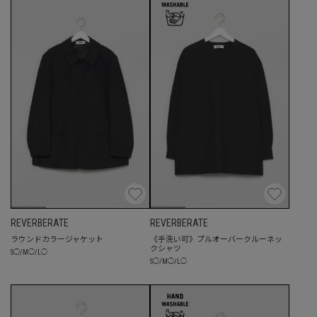
REVERBERATE
REVERBERATE
ラウンドカラージャケット
《手洗い可》プルオーバークルーネッ
クシャツ
S
◯
/
M
◯
/
L
◯
S
◯
/
M
◯
/
L
◯