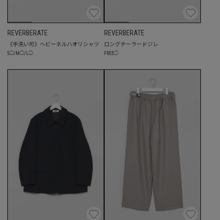
REVERBERATE
REVERBERATE
《手洗い可》ヘビーネルハオリシャツ
ロングテーラードジレ
S
◯
/
M
◯
/
L
◯
FREE
◯