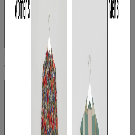
REVERBERATE
REVERBERATE
ワイドデニムパンツ
《手洗い可》ブロックパターンボックス
シャツ
S
◯
/
M
◯
/
L
◯
☓
☓
S
◯
/
M
/
L