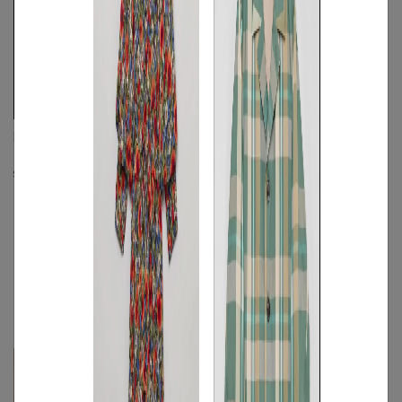
REVERBERATE
REVERBERATE
《手洗い可》ヘビーネルハオリシャツ
《手洗い可》ブロックパターンボックス
シャツ
S
◯
/
M
◯
/
L
◯
S
◯
/
M
◯
/
L
◯
関連記事