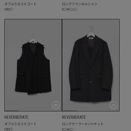
ダブルウエストコート
ロングフランネルシャツ
FREE
◯
S
◯
/
M
◯
/
L
◯
REVERBERATE
REVERBERATE
ダブルウエストコート
ロングテーラードジャケット
☓
FREE
◯
S
◯
/
M
◯
/
L