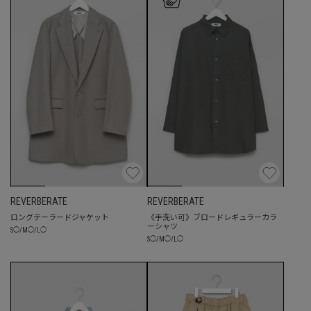
REVERBERATE
REVERBERATE
ロングテーラードジャケット
《手洗い可》ブロードレギュラーカラ
ーシャツ
S
◯
/
M
◯
/
L
◯
S
◯
/
M
◯
/
L
◯