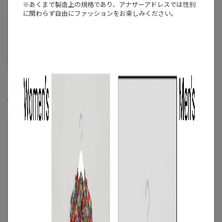
※あくまで製造上の規格であり、アナザーアドレスでは
性別
に関わらず自由にファッションをお楽しみください。
DSQUARED2
DSQUARED2
サイケデリックロングスリーブシャツ
フラワーパネルプリントシャツ
S
◯
/
M
◯
/
L
◯
S
◯
/
M
◯