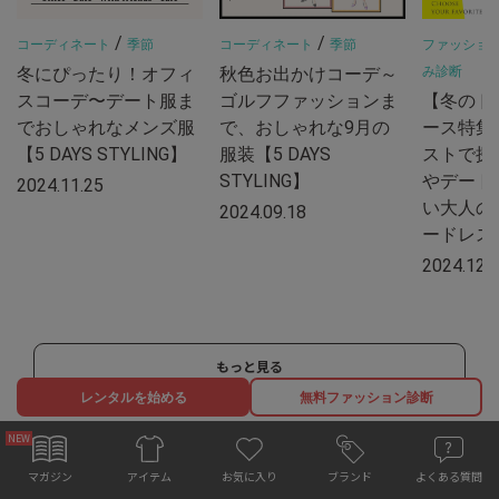
/
/
コーディネート
季節
コーディネート
季節
ファッショ
冬にぴったり！オフィ
秋色お出かけコーデ～
み診断
スコーデ〜デート服ま
ゴルフファッションま
【冬のド
でおしゃれなメンズ服
で、おしゃれな9月の
ース特集
【5 DAYS STYLING】
服装【5 DAYS
ストで探
STYLING】
やデート
2024.11.25
い大人の
2024.09.18
ードレス
2024.12.
もっと見る
レンタルを始める
無料ファッション診断
お気に入り
マガジン
ブランド
よくある質問
アイテム
ARTICLE RANKING