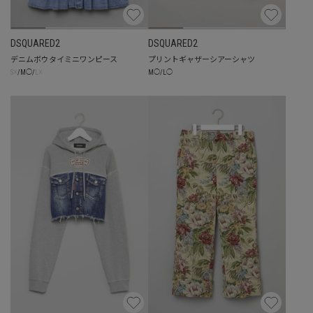
DSQUARED2
DSQUARED2
デニムボウタイミニワンピース
プリントギャザーシアーシャツ
☓
☓
M
◯
/
L
◯
S
/
M
◯
/
L