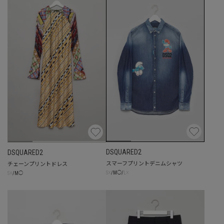
DSQUARED2
DSQUARED2
スマーフプリントデニムシャツ
チェーンプリントドレス
☓
☓
☓
S
/
M
◯
/
L
S
/
M
◯