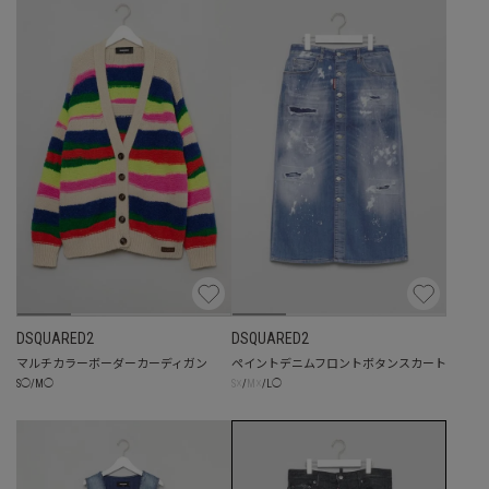
DSQUARED2
DSQUARED2
マルチカラーボーダーカーディガン
ペイントデニムフロントボタンスカート
☓
☓
S
◯
/
M
◯
S
/
M
/
L
◯