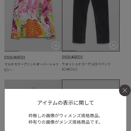
DSQUARED2
DSQUARED2
ウォッシュドコーデュロイパンツ
マルチカラープリントオーバーシャツ
S
◯
/
M
◯
/
L
◯
☓
S
◯
/
M
アイテムの表示に関して
枠無しの画像がウィメンズ規格商品、
枠有りの画像がメンズ規格商品です。