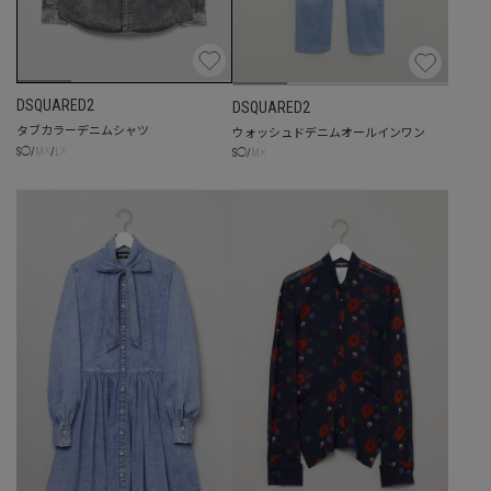
DSQUARED2
DSQUARED2
タブカラーデニムシャツ
ウォッシュドデニムオールインワン
☓
☓
☓
S
◯
/
M
/
L
S
◯
/
M