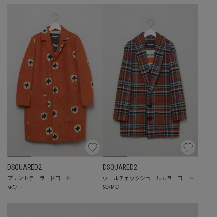
DSQUARED2
DSQUARED2
プリントテーラードコート
ウールチェックショールカラーコー卜
☓
S
◯
/
M
◯
M
◯
/
L