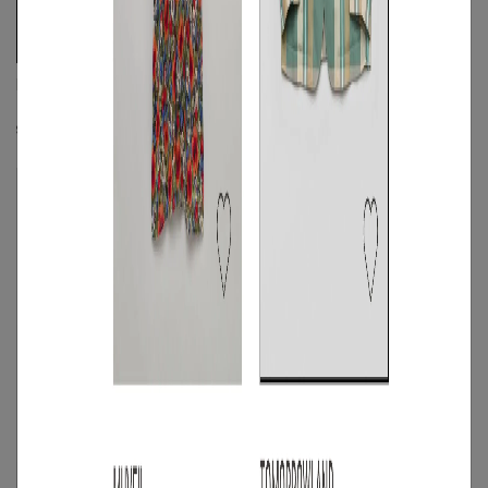
DSQUARED2
DSQUARED2
テックフリースジャージパンツ
ラグランスイングトップブルゾン
☓
☓
☓
S
◯
/
M
/
L
S
◯
/
M