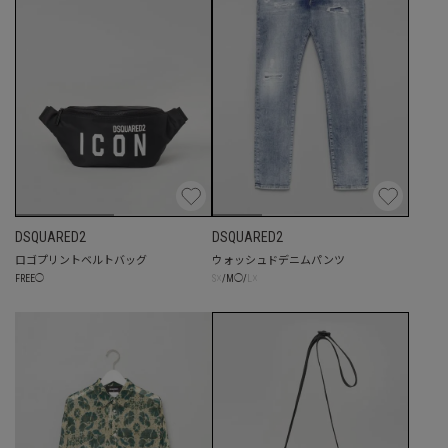
DSQUARED2
DSQUARED2
ロゴプリントベルトバッグ
ウォッシュドデニムパンツ
☓
☓
FREE
◯
S
/
M
◯
/
L