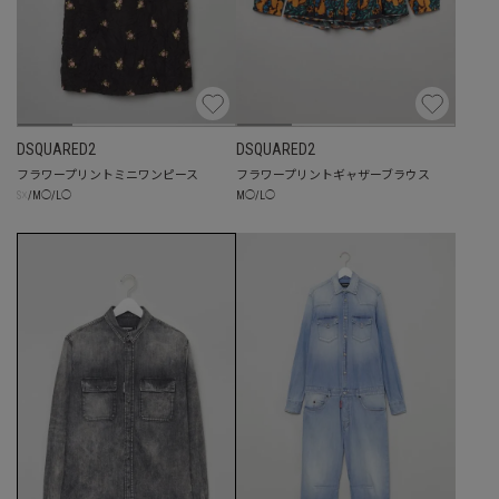
DSQUARED2
DSQUARED2
フラワープリントミニワンピース
フラワープリントギャザーブラウス
☓
M
◯
/
L
◯
S
/
M
◯
/
L
◯