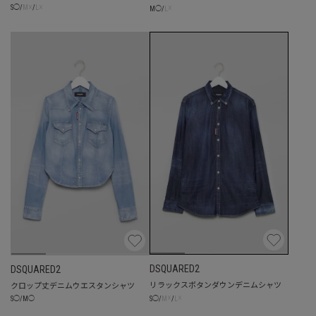
☓
☓
☓
S
◯
/
M
/
L
M
◯
/
L
DSQUARED2
DSQUARED2
リラックスボタンダウンデニムシャツ
クロップ丈デニムウエスタンシャツ
☓
☓
S
◯
/
M
/
L
S
◯
/
M
◯