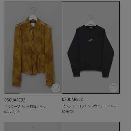
DSQUARED2
DSQUARED2
ブラッシュコットンスウェットシャツ
フラワープリント切替シャツ
☓
S
◯
/
M
◯
/
L
S
◯
/
M
◯
/
L
◯