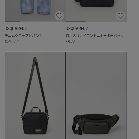
DSQUARED2
DSQUARED2
デニムクロップドパンツ
ロゴ入りナイロンミニホーボーバック
☓
☓
FREE
◯
S
◯
/
M
/
L