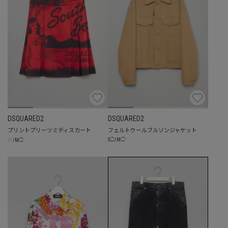
DSQUARED2
DSQUARED2
プリントプリーツミディスカート
フェルトウールブルゾンジャケット
☓
S
◯
/
M
◯
S
/
M
◯