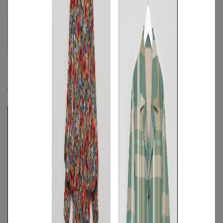
DSQUARED2
DSQUARED2
ピーキーレイクシャツ
ギャザースリーブウォッシュドデニムシ
ャツ
☓
☓
S
◯
/
M
/
L
☓
S
◯
/
M
/
L
◯