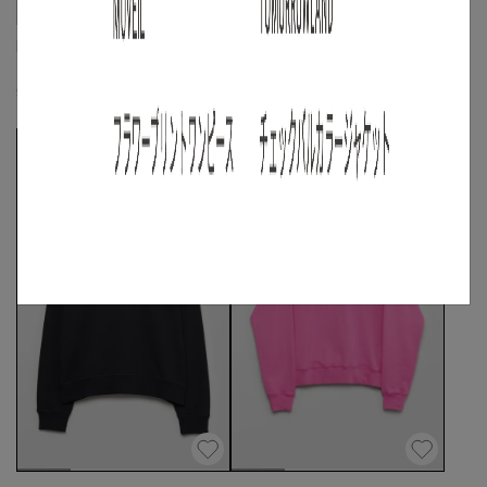
DSQUARED2
DSQUARED2
バタフライプリントシャツ
スマーフモチーフ付デニムブルゾン
S
◯
/
M
◯
/
L
◯
☓
S
/
M
◯