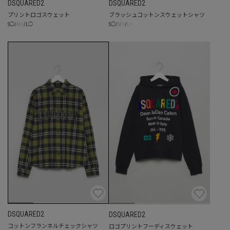
DSQUARED2
DSQUARED2
プリントロゴスウェット
ブラッシュコットンスウェットシャツ
☓
☓
☓
S
◯
/
M
/
L
◯
S
◯
/
M
/
L
DSQUARED2
DSQUARED2
コットンフランネルチェックシャツ
ロゴプリントフーディスウェット