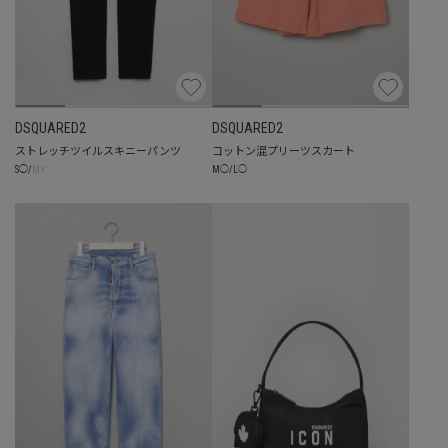
DSQUARED2
DSQUARED2
ストレッチツイルスキニーパンツ
コットン混プリーツスカート
☓
M
◯
/
L
◯
S
◯
/
M