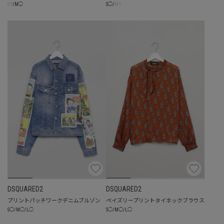
☓
☓
S
/
M
◯
S
◯
/
M
DSQUARED2
DSQUARED2
プリントパッチワークデニムブルゾン
ペイズリープリントタイネックブラウス
S
◯
/
M
◯
/
L
◯
S
◯
/
M
◯
/
L
◯