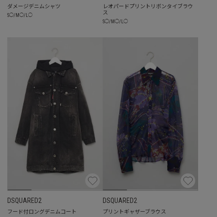
ダメージデニムシャツ
レオパードプリントリボンタイブラウ
ス
S
◯
/
M
◯
/
L
◯
S
◯
/
M
◯
/
L
◯
DSQUARED2
DSQUARED2
フード付ロングデニムコート
プリントギャザーブラウス