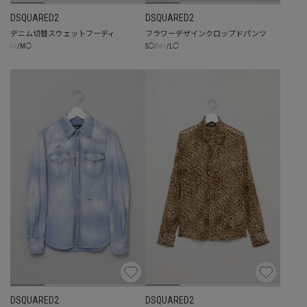
DSQUARED2
DSQUARED2
デニム切替スウェッ卜フーディ
フラワーデザインクロップドパンツ
☓
☓
S
/
M
◯
S
◯
/
M
/
L
◯
DSQUARED2
DSQUARED2