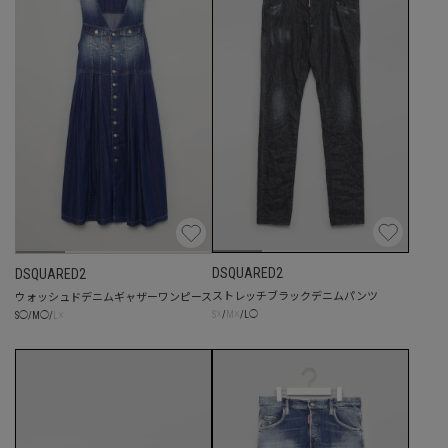
DSQUARED2
DSQUARED2
ストレッチブラックデニムパンツ
ウォッシュドデニムギャザーワンピース
☓
☓
☓
S
/
M
/
L
◯
S
◯
/
M
◯
/
L