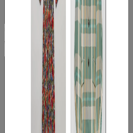
DSQUARED2
DSQUARED2
プリントロゴフーディー
オニオンフィットロゴフーディースウェ
ット
☓
S
◯
/
M
◯
/
L
☓
S
◯
/
M