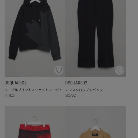
DSQUARED2
DSQUARED2
メープルプリントスウェットフーディ
カフスクロップドパンツ
☓
M
◯
/
L
◯
M
/
L
◯