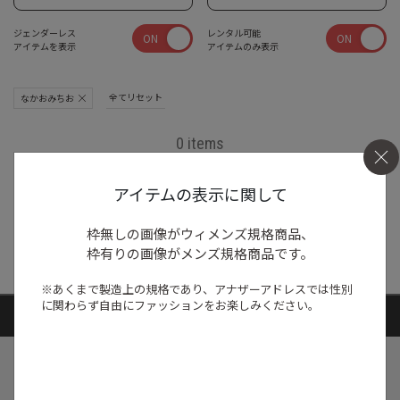
ジェンダーレス
レンタル可能
ON
ON
アイテムを表示
アイテムのみ表示
全てリセット
なかおみちお
0 items
アイテムの表示に関して
商品がありません
枠無しの画像がウィメンズ規格商品、
枠有りの画像がメンズ規格商品です。
※あくまで製造上の規格であり、アナザーアドレスでは
性別
に関わらず自由にファッションをお楽しみください。
ARTICLE RANKING
1
/
ニュース
キャンペーン
【夏限定】短く借りて、たくさん楽し