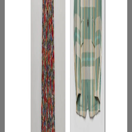
2
/
コーディネート
季節
Aug. 2026「オフィスルックに色の遊び心
を 」#AnotherADdress LOOKBOOK
2026.08.01
3
/
特集
アイテム
2026年7月5週目の新入荷アイテムからお
すすめの品をピックアップ！【NEW THIS
WEEKの注目商品】
2026.08.07
4