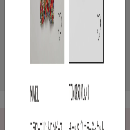
4
/
特集
バイヤーセレクト
バイヤー厳選！1枚で華やぐワンピースか
ら旬のブルーアイテムまで【TRENDs】
まとめ
2026.07.14
5
/
特集
アイテム
【メンズサマージャケット100選】暑い夏
も涼しく快適に！
2026.07.29