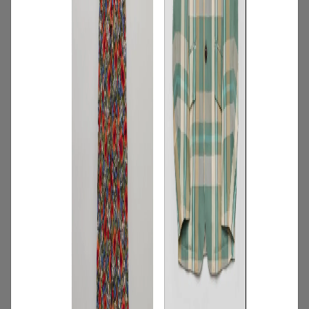
2
/
コーディネート
季節
Aug. 2026「オフィスルックに色の遊び心
を 」#AnotherADdress LOOKBOOK
2026.08.01
3
/
特集
アイテム
2026年7月5週目の新入荷アイテムからお
すすめの品をピックアップ！【NEW THIS
WEEKの注目商品】
2026.08.07
4