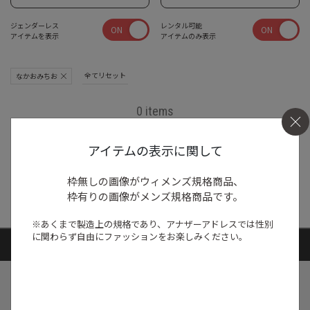
ジェンダーレス
レンタル可能
ON
ON
アイテムを表示
アイテムのみ表示
全てリセット
なかおみちお
0 items
アイテムの表示に関して
商品がありません
枠無しの画像がウィメンズ規格商品、
枠有りの画像がメンズ規格商品です。
※あくまで製造上の規格であり、アナザーアドレスでは
性別
に関わらず自由にファッションをお楽しみください。
ARTICLE RANKING
1
/
ニュース
キャンペーン
【夏限定】短く借りて、たくさん楽し