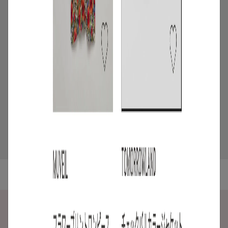
/
ニュース
企画
【6/24 OPEN】リアル店舗
「AnotherADdress TOKYO in Glass
Rock Gallery」が虎ノ門ヒルズに期間限
定オープン
2026.06.23
5
/
特集
アイテム
2026年7月4週目の新入荷アイテムからお
すすめの品をピックアップ！【NEW THIS
WEEKの注目商品】
2026.07.31